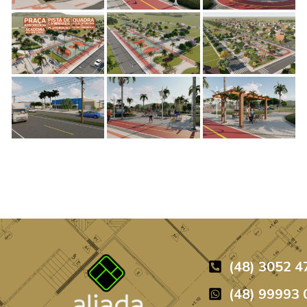
jetos
agens
agens
agens
(48) 3052 4
eto
(48) 99993 