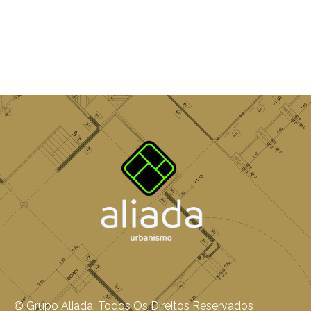
 I
 I –
 I –
II
II –
© Grupo Aliada. Todos Os Direitos Reservados