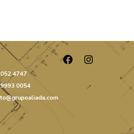
3052 4747
99993 0054
ato@grupoaliada.com