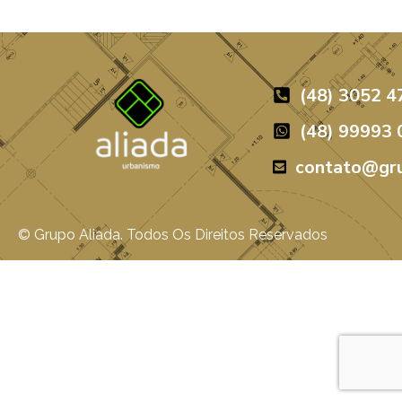
(48) 3052 4
(48) 99993 
jetos
contato@gru
agens
agens
© Grupo Aliada. Todos Os Direitos Reservados
agens
eto