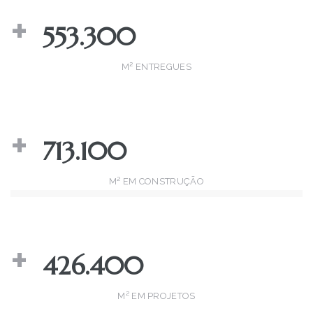
+ 
553.300
M² ENTREGUES
+ 
713.100
M² EM CONSTRUÇÃO
+ 
426.400
M² EM PROJETOS