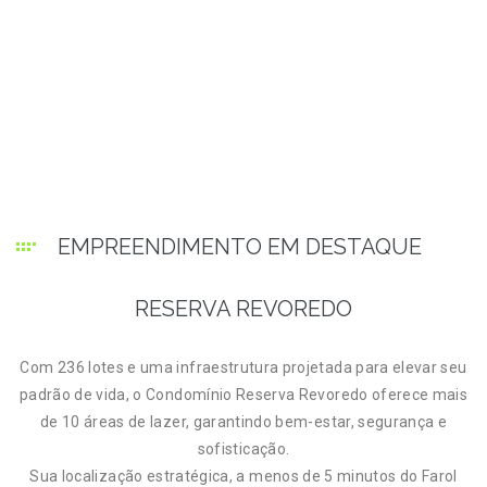
jetos
agens
EMPREENDIMENTO EM DESTAQUE
agens
RESERVA REVOREDO
agens
Com 236 lotes e uma infraestrutura projetada para elevar seu
padrão de vida, o Condomínio Reserva Revoredo oferece mais
de 10 áreas de lazer, garantindo bem-estar, segurança e
eto
sofisticação.
Sua localização estratégica, a menos de 5 minutos do Farol