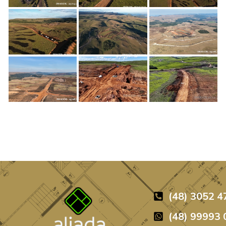
jetos
agens
agens
agens
(48) 3052 4
eto
(48) 99993 