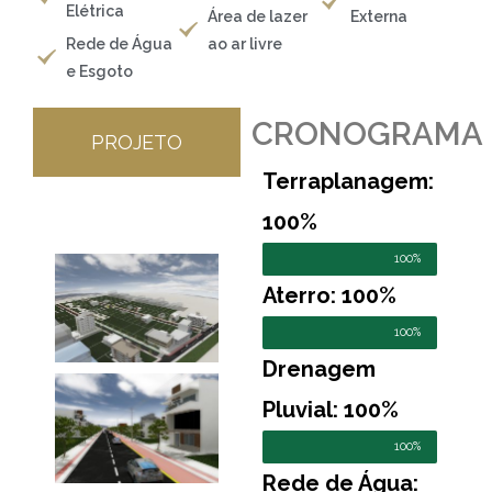
Elétrica
Área de lazer
Externa
Rede de Água
ao ar livre
e Esgoto
CRONOGRAMA
PROJETO
Terraplanagem:
100%
100%
Aterro: 100%
100%
Drenagem
Pluvial: 100%
100%
Rede de Água: